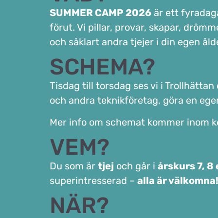
SUMMER CAMP 2026
är ett fyradag
förut. Vi pillar, provar, skapar, drö
och såklart andra tjejer i din egen ål
SCHEMA?
Tisdag till torsdag ses vi i Trollhättan
och andra teknikföretag, göra en eg
Mer info om schemat kommer inom ko
VEM?
Du som är
tjej
och går i
årskurs 7, 8 
superintresserad –
alla är välkomna
NÄR?