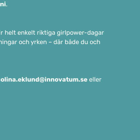
uni
.
r helt enkelt riktiga girlpower-dagar
sningar och yrken – där både du och
colina.eklund@innovatum.se
eller