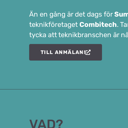
Än en gång är det dags för
Sum
teknikföretaget
Combitech
. T
tycka att teknikbranschen är någ
TILL ANMÄLAN!
VAD?