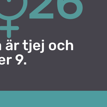
 är tjej och
er 9.