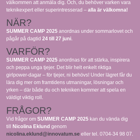
välkommen att anmäla dig. Och, du behöver varken vara
teknikexpert eller superintresserad –
alla är välkomna!
NÄR?
SUMMER CAMP 2025
anordnas under sommarlovet och
pågår på dagtid
24 till 27 juni
.
VARFÖR?
SUMMER CAMP 2025
anordnas för att stärka, inspirera
och peppa unga tjejer. Det blir helt enkelt riktiga
girlpower-dagar – för tjejer, ni behövs! Under lägret får du
lära dig mer om framtidens utmaningar, lösningar och
yrken – där både du och tekniken kommer att spela en
väldigt viktig roll.
FRÅGOR?
Vid frågor om
SUMMER CAMP 2025
kan du vända dig
till
Nicolina Eklund
genom
nicolina.eklund@innovatum.se
eller tel. 0704-34 98 07.