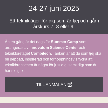
content
24-27 juni 2025
Ett teknikläger för dig som är tjej och går i
årskurs 7, 8 eller 9.
Än en gång är det dags för
Summer Camp
som
arrangeras av
Innovatum Science Center
och
teknikföretaget
Combitech
. Tanken är att du som tjej ska
bli peppad, inspirerad och förhoppningsvis tycka att
teknikbranschen är något för just dig, samtidigt som du
har riktigt kul!
TILL ANMÄLAN!