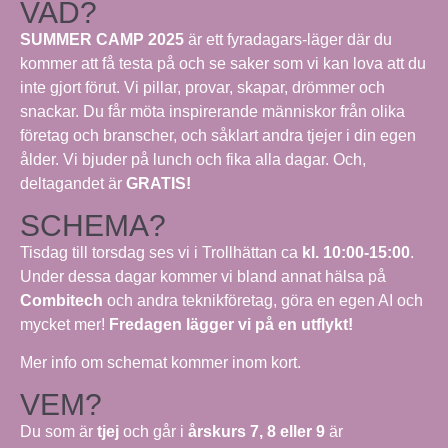
VAD?
SUMMER CAMP 2025
är ett fyradagars-läger där du
kommer att få testa på och se saker som vi kan lova att du
inte gjort förut. Vi pillar, provar, skapar, drömmer och
snackar. Du får möta inspirerande människor från olika
företag och branscher, och såklart andra tjejer i din egen
ålder. Vi bjuder på lunch och fika alla dagar. Och,
deltagandet är
GRATIS!
SCHEMA?
Tisdag till torsdag ses vi i Trollhättan ca
kl. 10:00-15:00
.
Under dessa dagar kommer vi bland annat hälsa på
Combitech
och andra teknikföretag, göra en egen AI och
mycket mer!
Fredagen lägger vi på en utflykt!
Mer info om schemat kommer inom kort.
VEM?
Du som är
tjej
och går i
årskurs 7, 8 eller 9
är